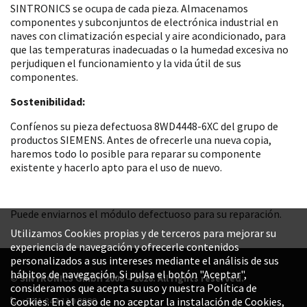
SINTRONICS se ocupa de cada pieza. Almacenamos
componentes y subconjuntos de electrónica industrial en
naves con climatización especial y aire acondicionado, para
que las temperaturas inadecuadas o la humedad excesiva no
perjudiquen el funcionamiento y la vida útil de sus
componentes.
Sostenibilidad:
Confíenos su pieza defectuosa 8WD4448-6XC del grupo de
productos SIEMENS. Antes de ofrecerle una nueva copia,
haremos todo lo posible para reparar su componente
existente y hacerlo apto para el uso de nuevo.
Puede enviarnos el módulo defectuoso para su reparación.
Utilizamos Cookies propias y de terceros para mejorar su
experiencia de navegación y ofrecerle contenidos
personalizados a sus intereses mediante el análisis de sus
hábitos de navegación. Si pulsa el botón "Aceptar",
© SINTRONICS GmbH 2008 – 2026. All rights reserved.
consideramos que acepta su uso y nuestra Política de
+52 1 844 119 8800
Cookies. En el caso de no aceptar la instalación de Cookies,