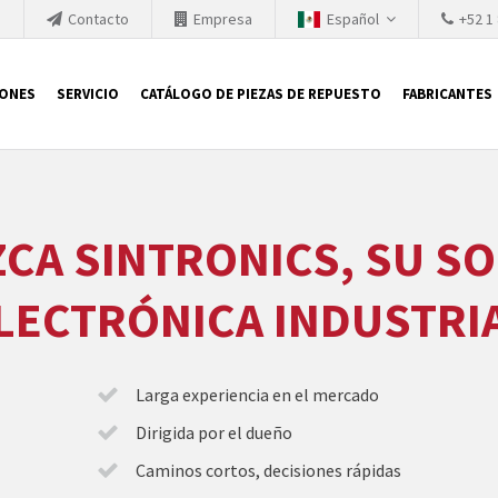
h
Contacto
Empresa
Español
+52 1
IONES
SERVICIO
CATÁLOGO DE PIEZAS DE REPUESTO
FABRICANTES
 SIEMENS
CA SINTRONICS, SU SO
ón, SIEMENS se ve obligada a actualizar constantemente la tecno
retiran los productos consolidados del mercado es cada vez más cor
LECTRÓNICA INDUSTRI
 sustituir los módulos descontinuados. En algunos casos, esto no 
ocio que le ofrece reparación de módulos antiguos a un alto nivel
o almacén.
Larga experiencia en el mercado
Dirigida por el dueño
Caminos cortos, decisiones rápidas