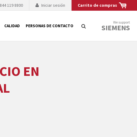
 844 119 8800
Iniciar sesión
Carrito de compras
We support
SIEMENS
CALIDAD
PERSONAS DE CONTACTO
CIO EN
Búsqueda
logía de sus
to. El fabricante
AL
es posible debido a
 técnico o sustitución