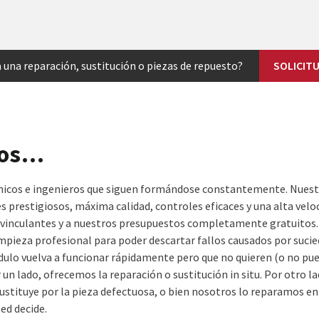
 una reparación, sustitución o piezas de repuesto?
SOLICIT
ros…
icos e ingenieros que siguen formándose constantemente. Nuestr
 prestigiosos, máxima calidad, controles eficaces y una alta veloci
o vinculantes y a nuestros presupuestos completamente gratuito
mpieza profesional para poder descartar fallos causados por sucie
dulo vuelva a funcionar rápidamente pero que no quieren (o no pue
r un lado, ofrecemos la reparación o sustitución in situ. Por otro
ustituye por la pieza defectuosa, o bien nosotros lo reparamos en 
ed decide.