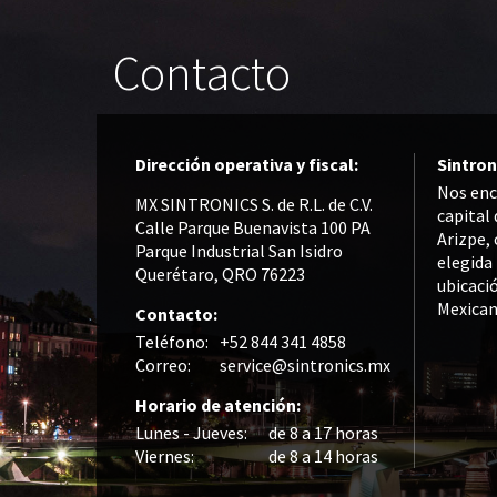
Contacto
Dirección operativa y fiscal:
Sintron
Nos enc
MX SINTRONICS S. de R.L. de C.V.
capital
Calle Parque Buenavista 100 PA
Arizpe, 
Parque Industrial San Isidro
elegida
Querétaro, QRO 76223
ubicació
Mexican
Contacto:
Teléfono:
+52 844 341 4858
Correo:
service@sintronics.mx
Horario de atención:
Lunes - Jueves:
de 8 a 17 horas
Viernes:
de 8 a 14 horas