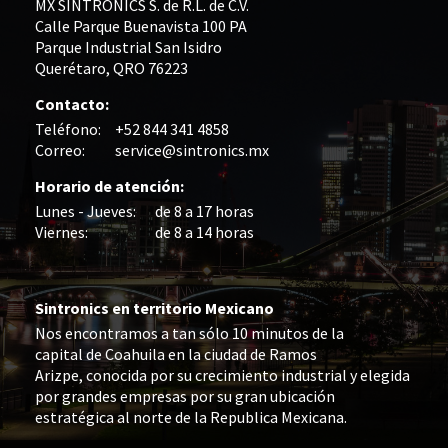
MX SINTRONICS S. de R.L. de C.V.
Calle Parque Buenavista 100 PA
Parque Industrial San Isidro
Querétaro, QRO 76223
Contacto:
Teléfono:
+52 844 341 4858
Correo:
service@sintronics.mx
Horario de atención:
Lunes - Jueves:
de 8 a 17 horas
Viernes:
de 8 a 14 horas
Sintronics en territorio Mexicano
Nos encontramos a tan sólo 10 minutos de la
capital de Coahuila en la ciudad de Ramos
Arizpe, conocida por su crecimiento industrial y elegida
por grandes empresas por su gran ubicación
estratégica al norte de la Republica Mexicana.