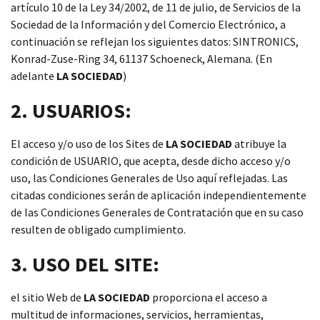
artículo 10 de la Ley 34/2002, de 11 de julio, de Servicios de la
módulos antiguos a un alto nivel técnico o sustitución
Sociedad de la Información y del Comercio Electrónico, a
de módulos descontinuados por módulos del propio
continuación se reflejan los siguientes datos: SINTRONICS,
almacén.
Konrad-Zuse-Ring 34, 61137 Schoeneck, Alemana. (En
adelante
LA SOCIEDAD
)
2. USUARIOS:
El acceso y/o uso de los Sites de
LA SOCIEDAD
atribuye la
condición de USUARIO, que acepta, desde dicho acceso y/o
uso, las Condiciones Generales de Uso aquí reflejadas. Las
citadas condiciones serán de aplicación independientemente
de las Condiciones Generales de Contratación que en su caso
resulten de obligado cumplimiento.
3. USO DEL SITE:
el sitio Web de
LA SOCIEDAD
proporciona el acceso a
multitud de informaciones, servicios, herramientas,