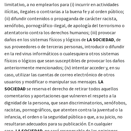
limitativo, a no emplearlos para (i) incurrir en actividades
ilícitas, ilegales o contrarias a la buena fe y al orden público;
(ii) difundir contenidos o propaganda de carácter racista,
xenófobo, pornográfico-ilegal, de apología del terrorismo o
atentatorio contra los derechos humanos; (iii) provocar
daños en los sistemas físicos y lógicos de
LA SOCIEDAD
, de
sus proveedores o de terceras personas, introducir o difundir
en la red virus informáticos o cualesquiera otros sistemas
físicos o lógicos que sean susceptibles de provocar los daños
anteriormente mencionados; (iv) intentar acceder y, en su
caso, utilizar las cuentas de correo electrónico de otros
usuarios y modificar o manipular sus mensajes.
LA
SOCIEDAD
se reserva el derecho de retirar todos aquellos
comentarios y aportaciones que vulneren el respeto a la
dignidad de la persona, que sean discriminatorios, xenófobos,
racistas, pornográficos, que atenten contra la juventud o la
infancia, el orden o la seguridad pública o que, a su juicio, no
resultaran adecuados para su publicación. En cualquier
caso,
LA SOCIEDAD
no será responsable de las opiniones