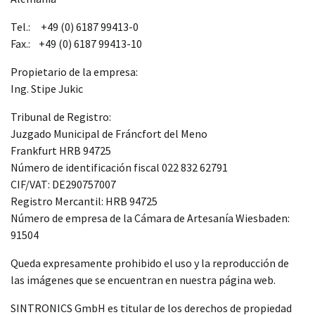
módulos antiguos a un alto nivel técnico o sustitución
Tel.: +49 (0) 6187 99413-0
de módulos descontinuados por módulos del propio
Fax.: +49 (0) 6187 99413-10
almacén.
Propietario de la empresa:
Ing. Stipe Jukic
Tribunal de Registro:
Juzgado Municipal de Fráncfort del Meno
Frankfurt HRB 94725
Número de identificación fiscal 022 832 62791
CIF/VAT: DE290757007
Registro Mercantil: HRB 94725
Número de empresa de la Cámara de Artesanía Wiesbaden:
91504
Queda expresamente prohibido el uso y la reproducción de
las imágenes que se encuentran en nuestra página web.
SINTRONICS GmbH es titular de los derechos de propiedad