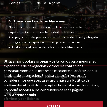
Viernes:
de 8 a 14 horas
Sintronics en territorio Mexicano
Nos encontramos a tan sólo 10 minutos de la
capital de Coahuila en la ciudad de Ramos
Arizpe, conocida por su crecimiento industrial y elegida
por grandes empresas por su gran ubicación
estratégica al norte de la Republica Mexicana.
Utilizamos Cookies propias y de terceros para mejorar su
experiencia de navegación y ofrecerle contenidos
personalizados a sus intereses mediante el análisis de sus
hábitos de navegación. Si pulsa el botón "Aceptar",
© SINTRONICS GmbH 2008 – 2026. All rights reserved.
consideramos que acepta su uso y nuestra Política de
Cookies. En el caso de no aceptar la instalación de Cookies,
+52 1 844 119 8800
no podrá acceder a los contenidos de esta página
Aviso Legal
Web.
Aprender más
Términos y condiciones
Política de privacidad
ACEPTAR