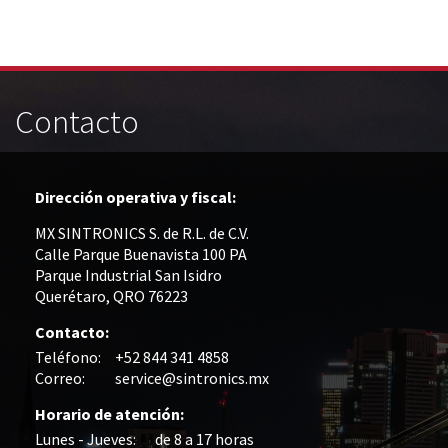
Contacto
Dirección operativa y fiscal:
MX SINTRONICS S. de R.L. de C.V.
Calle Parque Buenavista 100 PA
Parque Industrial San Isidro
Querétaro, QRO 76223
Contacto:
Teléfono:
+52 844 341 4858
Correo:
service@sintronics.mx
Horario de atención:
Lunes - Jueves:
de 8 a 17 horas