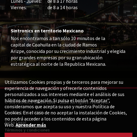
Lunes - Jueves:
de 8 a 17 horas
Viernes:
de 8 a 14 horas
Sintronics en territorio Mexicano
Nos encontramos a tan sólo 10 minutos de la
capital de Coahuila en la ciudad de Ramos
Arizpe, conocida por su crecimiento industrial y elegida
por grandes empresas por su gran ubicación
estratégica al norte de la Republica Mexicana.
Utilizamos Cookies propias y de terceros para mejorar su
experiencia de navegación y ofrecerle contenidos
personalizados a sus intereses mediante el análisis de sus
hábitos de navegación. Si pulsa el botón "Aceptar",
© SINTRONICS GmbH 2008 – 2026. All rights reserved.
consideramos que acepta su uso y nuestra Política de
Cookies. En el caso de no aceptar la instalación de Cookies,
+52 1 844 119 8800
no podrá acceder a los contenidos de esta página
Aviso Legal
Web.
Aprender más
Términos y condiciones