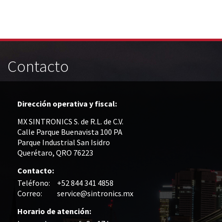
módulos antiguos a un alto nivel técnico o sustitución
de módulos descontinuados por módulos del propio
almacén.
Contacto
Dirección operativa y fiscal:
MX SINTRONICS S. de R.L. de C.V.
Calle Parque Buenavista 100 PA
Parque Industrial San Isidro
Querétaro, QRO 76223
Contacto:
Teléfono:
+52 844 341 4858
Correo:
service@sintronics.mx
Horario de atención: