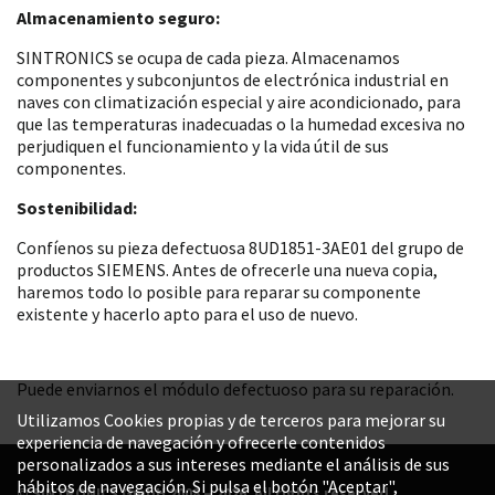
Almacenamiento seguro:
SINTRONICS se ocupa de cada pieza. Almacenamos
componentes y subconjuntos de electrónica industrial en
naves con climatización especial y aire acondicionado, para
que las temperaturas inadecuadas o la humedad excesiva no
perjudiquen el funcionamiento y la vida útil de sus
componentes.
Sostenibilidad:
Confíenos su pieza defectuosa 8UD1851-3AE01 del grupo de
productos SIEMENS. Antes de ofrecerle una nueva copia,
haremos todo lo posible para reparar su componente
existente y hacerlo apto para el uso de nuevo.
Puede enviarnos el módulo defectuoso para su reparación.
Utilizamos Cookies propias y de terceros para mejorar su
experiencia de navegación y ofrecerle contenidos
personalizados a sus intereses mediante el análisis de sus
hábitos de navegación. Si pulsa el botón "Aceptar",
© SINTRONICS GmbH 2008 – 2026. All rights reserved.