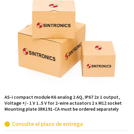
módulos antiguos a un alto nivel técnico o sustitución
de módulos descontinuados por módulos del propio
almacén.
AS-i compact module K6 analog 2 AQ, IP67 2x 1 output,
Voltage +/- 1 V 1..5 V for 2-wire actuators 2 x M12 socket
Mounting plate 3RK191-CA must be ordered separately
Consulte el plazo de entrega