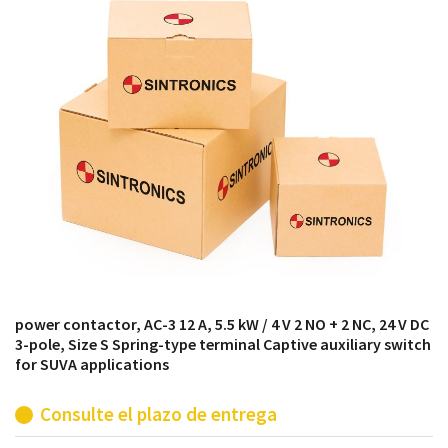
módulos antiguos a un alto nivel técnico o sustitución
de módulos descontinuados por módulos del propio
almacén.
power contactor, AC-3 12 A, 5.5 kW / 4 V 2 NO + 2 NC, 24 V DC
3-pole, Size S Spring-type terminal Captive auxiliary switch
for SUVA applications
Consulte el plazo de entrega