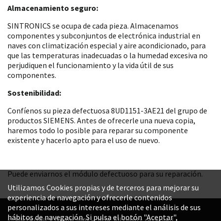
Almacenamiento seguro:
SINTRONICS se ocupa de cada pieza. Almacenamos
componentes y subconjuntos de electrónica industrial en
naves con climatización especial y aire acondicionado, para
que las temperaturas inadecuadas o la humedad excesiva no
perjudiquen el funcionamiento y la vida útil de sus
componentes.
Sostenibilidad:
Confíenos su pieza defectuosa 8UD1151-3AE21 del grupo de
productos SIEMENS. Antes de ofrecerle una nueva copia,
haremos todo lo posible para reparar su componente
existente y hacerlo apto para el uso de nuevo.
Puede enviarnos el módulo defectuoso para su reparación.
Utilizamos Cookies propias y de terceros para mejorar su
experiencia de navegación y ofrecerle contenidos
personalizados a sus intereses mediante el análisis de sus
hábitos de navegación. Si pulsa el botón "Aceptar",
© SINTRONICS GmbH 2008 – 2026. All rights reserved.