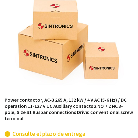
módulos antiguos a un alto nivel técnico o sustitución
de módulos descontinuados por módulos del propio
almacén.
Power contactor, AC-3 265 A, 132 kW / 4 V AC (5-6 Hz) / DC
operation 11-127 V UC Auxiliary contacts 2 NO + 2 NC 3-
pole, Size S1 Busbar connections Drive: conventional screw
terminal
Consulte el plazo de entrega