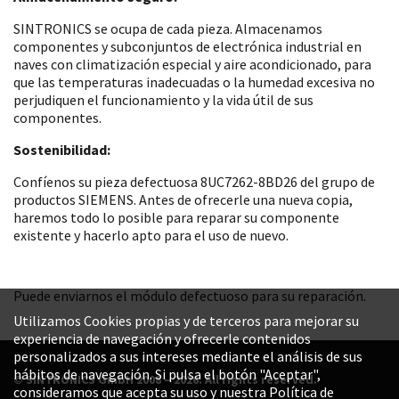
SINTRONICS se ocupa de cada pieza. Almacenamos
componentes y subconjuntos de electrónica industrial en
naves con climatización especial y aire acondicionado, para
que las temperaturas inadecuadas o la humedad excesiva no
perjudiquen el funcionamiento y la vida útil de sus
componentes.
Sostenibilidad:
Confíenos su pieza defectuosa 8UC7262-8BD26 del grupo de
productos SIEMENS. Antes de ofrecerle una nueva copia,
haremos todo lo posible para reparar su componente
existente y hacerlo apto para el uso de nuevo.
Puede enviarnos el módulo defectuoso para su reparación.
Utilizamos Cookies propias y de terceros para mejorar su
experiencia de navegación y ofrecerle contenidos
personalizados a sus intereses mediante el análisis de sus
hábitos de navegación. Si pulsa el botón "Aceptar",
© SINTRONICS GmbH 2008 – 2026. All rights reserved.
consideramos que acepta su uso y nuestra Política de