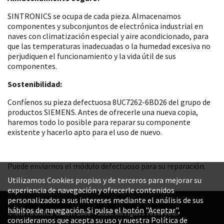
SINTRONICS se ocupa de cada pieza. Almacenamos
componentes y subconjuntos de electrónica industrial en
naves con climatización especial y aire acondicionado, para
que las temperaturas inadecuadas o la humedad excesiva no
perjudiquen el funcionamiento y la vida útil de sus
componentes.
Sostenibilidad:
Confíenos su pieza defectuosa 8UC7262-6BD26 del grupo de
productos SIEMENS. Antes de ofrecerle una nueva copia,
haremos todo lo posible para reparar su componente
existente y hacerlo apto para el uso de nuevo.
Puede enviarnos el módulo defectuoso para su reparación.
Utilizamos Cookies propias y de terceros para mejorar su
experiencia de navegación y ofrecerle contenidos
personalizados a sus intereses mediante el análisis de sus
hábitos de navegación. Si pulsa el botón "Aceptar",
© SINTRONICS GmbH 2008 – 2026. All rights reserved.
consideramos que acepta su uso y nuestra Política de