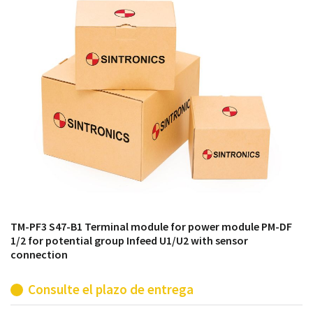
módulos antiguos a un alto nivel técnico o sustitución
de módulos descontinuados por módulos del propio
almacén.
TM-PF3 S47-B1 Terminal module for power module PM-DF
1/2 for potential group Infeed U1/U2 with sensor
connection
Consulte el plazo de entrega