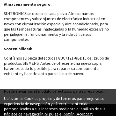
Almacenamiento seguro:
SINTRONICS se ocupa de cada pieza. Almacenamos
componentes y subconjuntos de electrónica industrial en
naves con climatización especial y aire acondicionado, para
que las temperaturas inadecuadas o la humedad excesiva no
perjudiquen el funcionamiento y la vida útil de sus
componentes.
Sostenibilidad:
Confíenos su pieza defectuosa 8UC7121-8BD15 del grupo de
productos SIEMENS. Antes de ofrecerle una nueva copia,
haremos todo lo posible para reparar su componente
existente y hacerlo apto para el uso de nuevo.
Puede enviarnos el módulo defectuoso para su reparación.
Utilizamos Cookies propias y de terceros para mejorar su
experiencia de navegación y ofrecerle contenidos
personalizados a sus intereses mediante el análisis de sus
hábitos de navegación. Si pulsa el botón "Aceptar",
© SINTRONICS GmbH 2008 – 2026. All rights reserved.