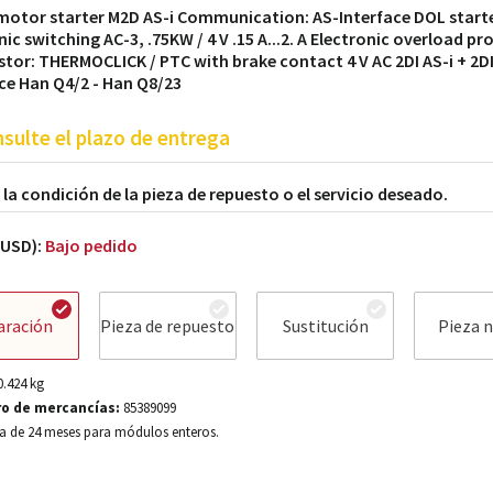
motor starter M2D AS-i Communication: AS-Interface DOL starte
nic switching AC-3, .75KW / 4 V .15 A...2. A Electronic overload pr
tor: THERMOCLICK / PTC with brake contact 4 V AC 2DI AS-i + 2DI
ce Han Q4/2 - Han Q8/23
sulte el plazo de entrega
a la condición de la pieza de repuesto o el servicio deseado.
(USD):
Bajo pedido
aración
Pieza de repuesto
Sustitución
Pieza 
0.424
kg
o de mercancías:
85389099
a de 24 meses para módulos enteros.