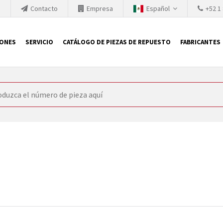
h
Contacto
Empresa
Español
+52 1
IONES
SERVICIO
CATÁLOGO DE PIEZAS DE REPUESTO
FABRICANTES
 SIEMENS
ón, SIEMENS se ve obligada a actualizar constantemente la tecno
retiran los productos consolidados del mercado es cada vez más cor
 sustituir los módulos descontinuados. En algunos casos, esto no 
ocio que le ofrece reparación de módulos antiguos a un alto nivel
o almacén.