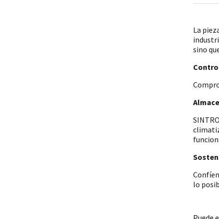
La piez
industr
sino qu
Control
Comprob
Almace
SINTRON
climati
funcion
Sosteni
Confíen
lo posi
Puede e