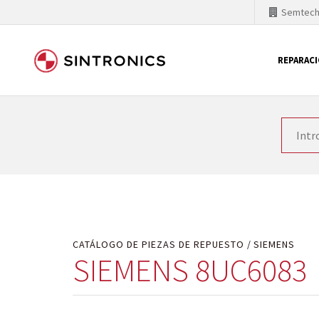
Semtec
REPARAC
Nuestra colaboración con
Como líder mundial en tecnología de automatizaci
productos. Por ese motivo, el tiempo en el que se 
quiere introducir nuevos productos en el mercado y
motivos económicos o técnicos. SINTRONICS es un s
de módulos descontinuados por módulos del propi
CATÁLOGO DE PIEZAS DE REPUESTO
SIEMENS
SIEMENS 8UC6083