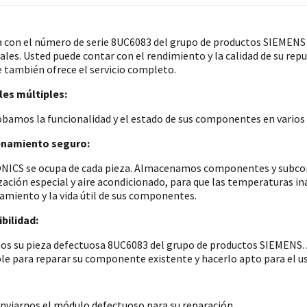
a con el número de serie 8UC6083 del grupo de productos SIEMEN
iales. Usted puede contar con el rendimiento y la calidad de su re
e también ofrece el servicio completo.
es múltiples:
amos la funcionalidad y el estado de sus componentes en varios p
namiento seguro:
ICS se ocupa de cada pieza. Almacenamos componentes y subconju
zación especial y aire acondicionado, para que las temperaturas i
amiento y la vida útil de sus componentes.
bilidad:
os su pieza defectuosa 8UC6083 del grupo de productos SIEMENS. 
ble para reparar su componente existente y hacerlo apto para el u
nviarnos el módulo defectuoso para su reparación.