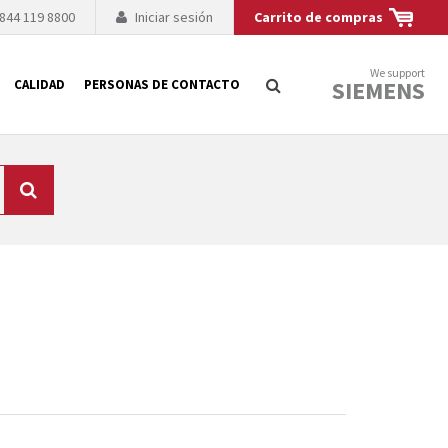
 844 119 8800
Iniciar sesión
Carrito de compras
We support
SIEMENS
CALIDAD
PERSONAS DE CONTACTO
Búsqueda
logía de sus
to. El fabricante
es posible debido a
 técnico o sustitución