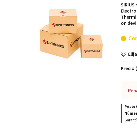
SIRIUS 
Electro
Thermis
on devi
Con
Elij
Precio 
Rep
Peso:
Númer
Garantí