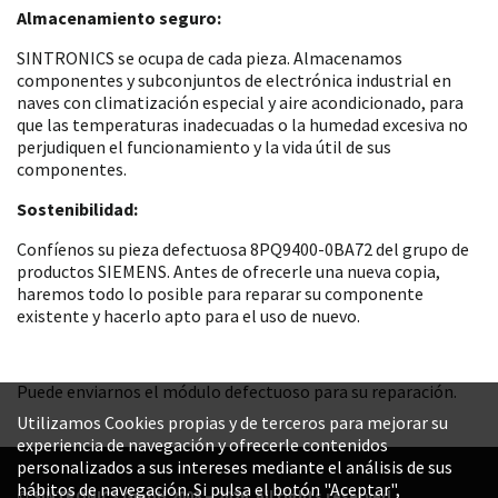
Almacenamiento seguro:
SINTRONICS se ocupa de cada pieza. Almacenamos
componentes y subconjuntos de electrónica industrial en
naves con climatización especial y aire acondicionado, para
que las temperaturas inadecuadas o la humedad excesiva no
perjudiquen el funcionamiento y la vida útil de sus
componentes.
Sostenibilidad:
Confíenos su pieza defectuosa 8PQ9400-0BA72 del grupo de
productos SIEMENS. Antes de ofrecerle una nueva copia,
haremos todo lo posible para reparar su componente
existente y hacerlo apto para el uso de nuevo.
Puede enviarnos el módulo defectuoso para su reparación.
Utilizamos Cookies propias y de terceros para mejorar su
experiencia de navegación y ofrecerle contenidos
personalizados a sus intereses mediante el análisis de sus
hábitos de navegación. Si pulsa el botón "Aceptar",
© SINTRONICS GmbH 2008 – 2026. All rights reserved.