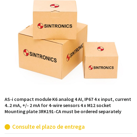
módulos antiguos a un alto nivel técnico o sustitución
de módulos descontinuados por módulos del propio
almacén.
AS-i compact module K6 analog 4 AI, IP67 4 x input, current
4..2 mA, +/- 2 mA for 4-wire sensors 4 x M12 socket
Mounting plate 3RK191-CA must be ordered separately
Consulte el plazo de entrega