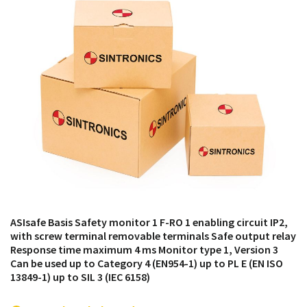
módulos antiguos a un alto nivel técnico o sustitución
de módulos descontinuados por módulos del propio
almacén.
ASIsafe Basis Safety monitor 1 F-RO 1 enabling circuit IP2,
with screw terminal removable terminals Safe output relay
Response time maximum 4 ms Monitor type 1, Version 3
Can be used up to Category 4 (EN954-1) up to PL E (EN ISO
13849-1) up to SIL 3 (IEC 6158)