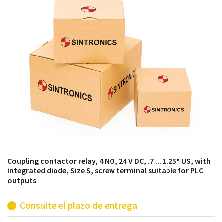
módulos antiguos a un alto nivel técnico o sustitución
de módulos descontinuados por módulos del propio
almacén.
Coupling contactor relay, 4 NO, 24 V DC, .7 ... 1.25* US, with
integrated diode, Size S, screw terminal suitable for PLC
outputs
Consulte el plazo de entrega