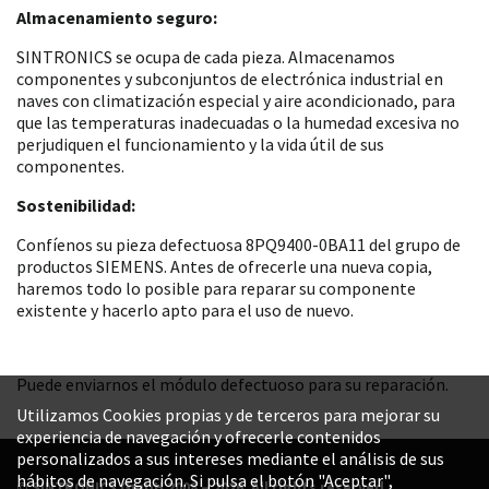
Almacenamiento seguro:
SINTRONICS se ocupa de cada pieza. Almacenamos
componentes y subconjuntos de electrónica industrial en
naves con climatización especial y aire acondicionado, para
que las temperaturas inadecuadas o la humedad excesiva no
perjudiquen el funcionamiento y la vida útil de sus
componentes.
Sostenibilidad:
Confíenos su pieza defectuosa 8PQ9400-0BA11 del grupo de
productos SIEMENS. Antes de ofrecerle una nueva copia,
haremos todo lo posible para reparar su componente
existente y hacerlo apto para el uso de nuevo.
Puede enviarnos el módulo defectuoso para su reparación.
Utilizamos Cookies propias y de terceros para mejorar su
experiencia de navegación y ofrecerle contenidos
personalizados a sus intereses mediante el análisis de sus
hábitos de navegación. Si pulsa el botón "Aceptar",
© SINTRONICS GmbH 2008 – 2026. All rights reserved.