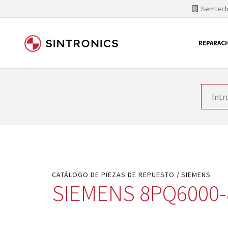
Semtec
REPARAC
Nuestra colaboración con
Como líder mundial en tecnología de automatizaci
productos. Por ese motivo, el tiempo en el que se 
quiere introducir nuevos productos en el mercado y
motivos económicos o técnicos. SINTRONICS es un s
de módulos descontinuados por módulos del propi
CATÁLOGO DE PIEZAS DE REPUESTO
SIEMENS
SIEMENS 8PQ6000-