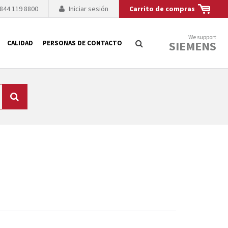
 844 119 8800
Iniciar sesión
Carrito de compras
We support
SIEMENS
CALIDAD
PERSONAS DE CONTACTO
Búsqueda
logía de sus
to. El fabricante
es posible debido a
 técnico o sustitución