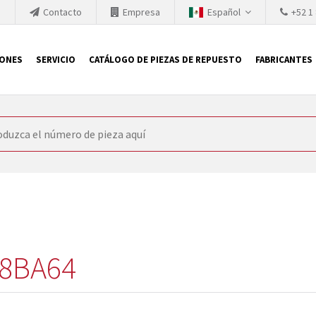
h
Contacto
Empresa
Español
+52 1
IONES
SERVICIO
CATÁLOGO DE PIEZAS DE REPUESTO
FABRICANTES
 SIEMENS
ón, SIEMENS se ve obligada a actualizar constantemente la tecno
retiran los productos consolidados del mercado es cada vez más cor
 sustituir los módulos descontinuados. En algunos casos, esto no 
ocio que le ofrece reparación de módulos antiguos a un alto nivel
o almacén.
8BA64