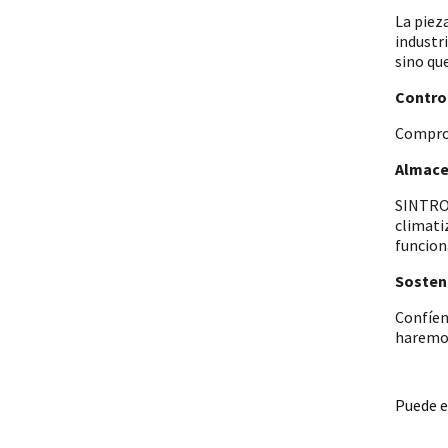
La piez
industr
sino qu
Control
Comprob
Almace
SINTRON
climati
funcion
Sosteni
Confíen
haremos
Puede e