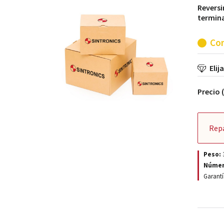
Reversi
termina
Con
Elij
Precio 
Rep
Peso:
Númer
Garantí