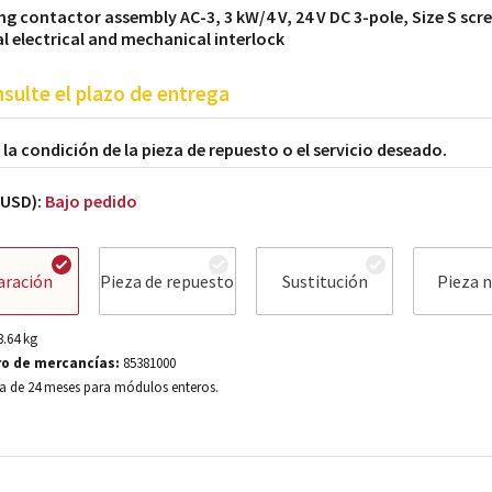
ng contactor assembly AC-3, 3 kW/4 V, 24 V DC 3-pole, Size S scr
l electrical and mechanical interlock
sulte el plazo de entrega
a la condición de la pieza de repuesto o el servicio deseado.
(USD):
Bajo pedido
aración
Pieza de repuesto
Sustitución
Pieza 
3.64
kg
o de mercancías:
85381000
a de 24 meses para módulos enteros.