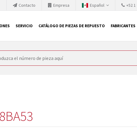
h
Contacto
Empresa
Español
+52 1
IONES
SERVICIO
CATÁLOGO DE PIEZAS DE REPUESTO
FABRICANTES
 SIEMENS
ón, SIEMENS se ve obligada a actualizar constantemente la tecno
retiran los productos consolidados del mercado es cada vez más cor
 sustituir los módulos descontinuados. En algunos casos, esto no 
ocio que le ofrece reparación de módulos antiguos a un alto nivel
o almacén.
8BA53