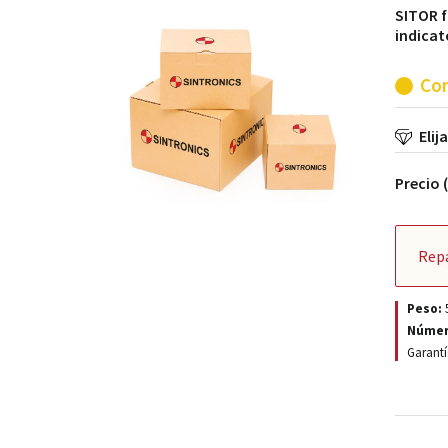
SITOR fu
indicat
Con
Elij
Precio 
Rep
Peso:
Númer
Garantí