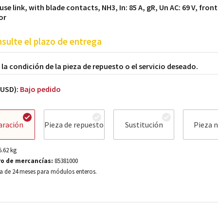
se link, with blade contacts, NH3, In: 85 A, gR, Un AC: 69 V, front
or
sulte el plazo de entrega
a la condición de la pieza de repuesto o el servicio deseado.
(USD):
Bajo pedido
aración
Pieza de repuesto
Sustitución
Pieza 
5.62
kg
o de mercancías:
85381000
a de 24 meses para módulos enteros.