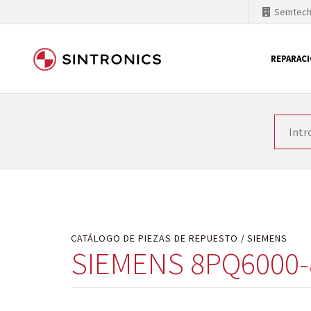
Semtec
REPARAC
Nuestra colaboración con
Como líder mundial en tecnología de automatizaci
productos. Por ese motivo, el tiempo en el que se 
quiere introducir nuevos productos en el mercado y
motivos económicos o técnicos. SINTRONICS es un s
de módulos descontinuados por módulos del propi
CATÁLOGO DE PIEZAS DE REPUESTO
SIEMENS
SIEMENS 8PQ6000-