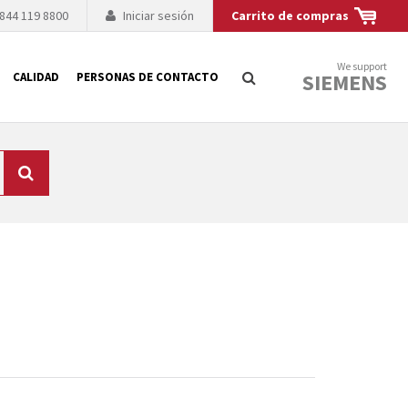
 844 119 8800
Iniciar sesión
Carrito de compras
We support
SIEMENS
CALIDAD
PERSONAS DE CONTACTO
Búsqueda
logía de sus
to. El fabricante
es posible debido a
 técnico o sustitución