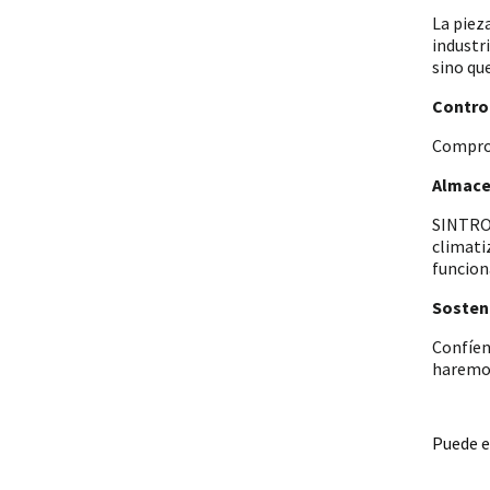
La piez
industr
sino qu
Control
Comprob
Almace
SINTRON
climati
funcion
Sosteni
Confíen
haremos
Puede e