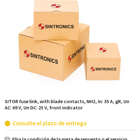
módulos antiguos a un alto nivel técnico o sustitución
de módulos descontinuados por módulos del propio
almacén.
SITOR fuse link, with blade contacts, NH2, In: 35 A, gR, Un
AC: 69 V, Un DC: 25 V, front indicator
Consulte el plazo de entrega
Elija la condición de la pieza de repuesto o el servicio