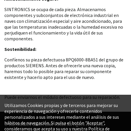
SINTRONICS se ocupa de cada pieza. Almacenamos
componentes y subconjuntos de electrónica industrial en
naves con climatización especial y aire acondicionado, para
que las temperaturas inadecuadas o la humedad excesiva no
perjudiquen el funcionamiento y la vida útil de sus
componentes.
Sostenibilidad:
Confíenos su pieza defectuosa 8PQ6000-8BA51 del grupo de
productos SIEMENS. Antes de ofrecerle una nueva copia,
haremos todo lo posible para reparar su componente
existente y hacerlo apto para el uso de nuevo.
Puede enviarnos el módulo defectuoso para su reparación.
Utilizamos Cookies propias y de terceros para mejorar su
experiencia de navegación y ofrecerle contenidos
personalizados a sus intereses mediante el análisis de sus
hábitos de navegación. Si pulsa el botón "Aceptar",
© SINTRONICS GmbH 2008 – 2026. All rights reserved.
consideramos que acepta su uso y nuestra Política de