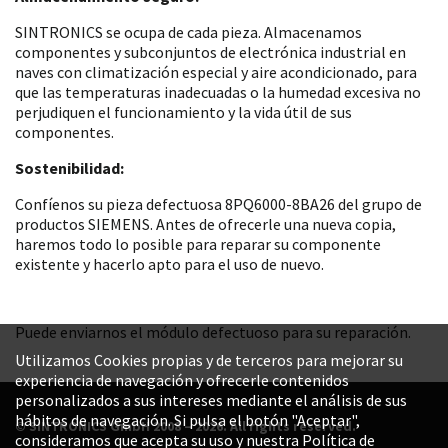
SINTRONICS se ocupa de cada pieza. Almacenamos
componentes y subconjuntos de electrónica industrial en
naves con climatización especial y aire acondicionado, para
que las temperaturas inadecuadas o la humedad excesiva no
perjudiquen el funcionamiento y la vida útil de sus
componentes.
Sostenibilidad:
Confíenos su pieza defectuosa 8PQ6000-8BA26 del grupo de
productos SIEMENS. Antes de ofrecerle una nueva copia,
haremos todo lo posible para reparar su componente
existente y hacerlo apto para el uso de nuevo.
Puede enviarnos el módulo defectuoso para su reparación.
Utilizamos Cookies propias y de terceros para mejorar su
experiencia de navegación y ofrecerle contenidos
personalizados a sus intereses mediante el análisis de sus
hábitos de navegación. Si pulsa el botón "Aceptar",
© SINTRONICS GmbH 2008 – 2026. All rights reserved.
consideramos que acepta su uso y nuestra Política de