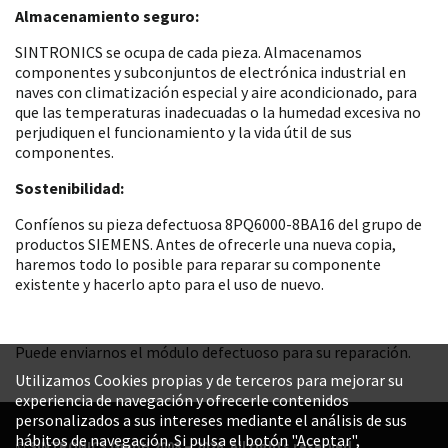
Almacenamiento seguro:
SINTRONICS se ocupa de cada pieza. Almacenamos
componentes y subconjuntos de electrónica industrial en
naves con climatización especial y aire acondicionado, para
que las temperaturas inadecuadas o la humedad excesiva no
perjudiquen el funcionamiento y la vida útil de sus
componentes.
Sostenibilidad:
Confíenos su pieza defectuosa 8PQ6000-8BA16 del grupo de
productos SIEMENS. Antes de ofrecerle una nueva copia,
haremos todo lo posible para reparar su componente
existente y hacerlo apto para el uso de nuevo.
Puede enviarnos el módulo defectuoso para su reparación.
Utilizamos Cookies propias y de terceros para mejorar su
experiencia de navegación y ofrecerle contenidos
personalizados a sus intereses mediante el análisis de sus
hábitos de navegación. Si pulsa el botón "Aceptar",
© SINTRONICS GmbH 2008 – 2026. All rights reserved.