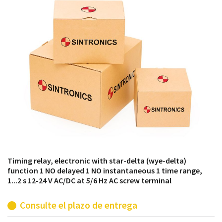
módulos antiguos a un alto nivel técnico o sustitución
de módulos descontinuados por módulos del propio
almacén.
Timing relay, electronic with star-delta (wye-delta)
function 1 NO delayed 1 NO instantaneous 1 time range,
1...2 s 12-24 V AC/DC at 5/6 Hz AC screw terminal
Consulte el plazo de entrega