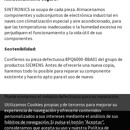
SINTRONICS se ocupa de cada pieza. Almacenamos
componentes y subconjuntos de electrónica industrial en
naves con climatización especial y aire acondicionado, para
que las temperaturas inadecuadas o la humedad excesiva no
perjudiquen el funcionamiento y la vida útil de sus
componentes.
Sostenibilidad:
Confíenos su pieza defectuosa 8PQ6000-8BA01 del grupo de
productos SIEMENS. Antes de ofrecerle una nueva copia,
haremos todo lo posible para reparar su componente
existente y hacerlo apto para el uso de nuevo.
Puede enviarnos el módulo defectuoso para su reparación.
Utilizamos Cookies propias y de terceros para mejorar su
experiencia de navegación y ofrecerle contenidos
personalizados a sus intereses mediante el análisis de sus
hábitos de navegación. Si pulsa el botón "Aceptar",
© SINTRONICS GmbH 2008 – 2026. All rights reserved.
consideramos que acepta su uso y nuestra Política de