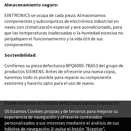
Almacenamiento seguro:
SINTRONICS se ocupa de cada pieza. Almacenamos
componentes y subconjuntos de electrónica industrial en
naves con climatización especial y aire acondicionado, para
que las temperaturas inadecuadas o la humedad excesiva no
perjudiquen el funcionamiento y la vida útil de sus
componentes.
Sostenibilidad:
Confíenos su pieza defectuosa 8PQ6000-7BA53 del grupo de
productos SIEMENS. Antes de ofrecerle una nueva copia,
haremos todo lo posible para reparar su componente
existente y hacerlo apto para el uso de nuevo.
Puede enviarnos el módulo defectuoso para su reparación.
Utilizamos Cookies propias y de terceros para mejorar su
experiencia de navegación y ofrecerle contenidos
personalizados a sus intereses mediante el análisis de sus
hábitos de navegación. Si pulsa el botón "Aceptar",
© SINTRONICS GmbH 2008 – 2026. All rights reserved.