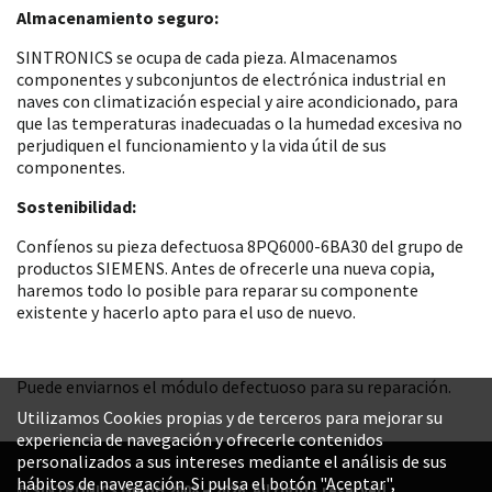
Almacenamiento seguro:
SINTRONICS se ocupa de cada pieza. Almacenamos
componentes y subconjuntos de electrónica industrial en
naves con climatización especial y aire acondicionado, para
que las temperaturas inadecuadas o la humedad excesiva no
perjudiquen el funcionamiento y la vida útil de sus
componentes.
Sostenibilidad:
Confíenos su pieza defectuosa 8PQ6000-6BA30 del grupo de
productos SIEMENS. Antes de ofrecerle una nueva copia,
haremos todo lo posible para reparar su componente
existente y hacerlo apto para el uso de nuevo.
Puede enviarnos el módulo defectuoso para su reparación.
Utilizamos Cookies propias y de terceros para mejorar su
experiencia de navegación y ofrecerle contenidos
personalizados a sus intereses mediante el análisis de sus
hábitos de navegación. Si pulsa el botón "Aceptar",
© SINTRONICS GmbH 2008 – 2026. All rights reserved.