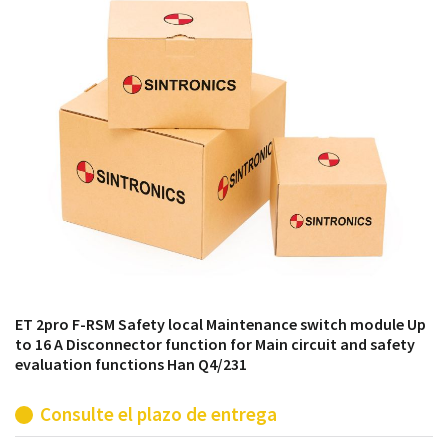
módulos antiguos a un alto nivel técnico o sustitución
de módulos descontinuados por módulos del propio
almacén.
ET 2pro F-RSM Safety local Maintenance switch module Up
to 16 A Disconnector function for Main circuit and safety
evaluation functions Han Q4/231
Consulte el plazo de entrega