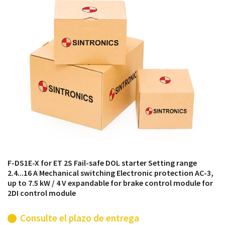
módulos antiguos a un alto nivel técnico o sustitución
de módulos descontinuados por módulos del propio
almacén.
F-DS1E-X for ET 2S Fail-safe DOL starter Setting range
2.4...16 A Mechanical switching Electronic protection AC-3,
up to 7.5 kW / 4 V expandable for brake control module for
2DI control module
Consulte el plazo de entrega