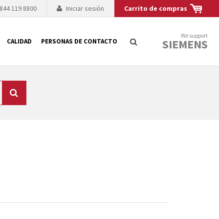
 844 119 8800
Iniciar sesión
Carrito de compras
We support
SIEMENS
CALIDAD
PERSONAS DE CONTACTO
Búsqueda
logía de sus
to. El fabricante
es posible debido a
 técnico o sustitución