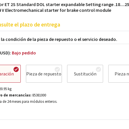
or ET 2S Standard DOL starter expandable Setting range .18....25
 4 V Electromechanical starter for brake control module
sulte el plazo de entrega
a la condición de la pieza de repuesto o el servicio deseado.
(USD):
Bajo pedido
aración
Pieza de repuesto
Sustitución
Pieza 
20.95
kg
o de mercancías:
85381000
a de 24 meses para módulos enteros.