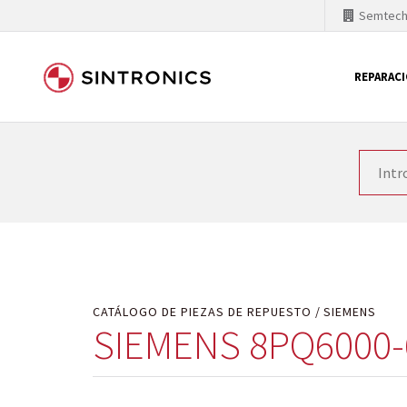
Semtec
REPARAC
Nuestra colaboración con
Como líder mundial en tecnología de automatizaci
productos. Por ese motivo, el tiempo en el que se 
quiere introducir nuevos productos en el mercado y
motivos económicos o técnicos. SINTRONICS es un s
de módulos descontinuados por módulos del propi
CATÁLOGO DE PIEZAS DE REPUESTO
SIEMENS
SIEMENS 8PQ6000-