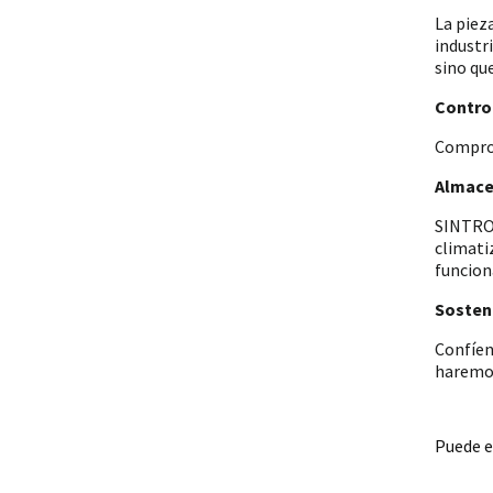
La piez
industr
sino qu
Control
Comprob
Almace
SINTRON
climati
funcion
Sosteni
Confíen
haremos
Puede e