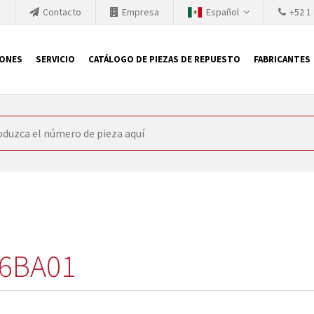
h
Contacto
Empresa
Español
+52 1
IONES
SERVICIO
CATÁLOGO DE PIEZAS DE REPUESTO
FABRICANTES
 SIEMENS
ón, SIEMENS se ve obligada a actualizar constantemente la tecno
retiran los productos consolidados del mercado es cada vez más cor
 sustituir los módulos descontinuados. En algunos casos, esto no 
ocio que le ofrece reparación de módulos antiguos a un alto nivel
o almacén.
6BA01