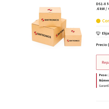
DS1-X f
.6 kW /
Con
Elij
Precio 
Rep
Peso:
Númer
Garantí