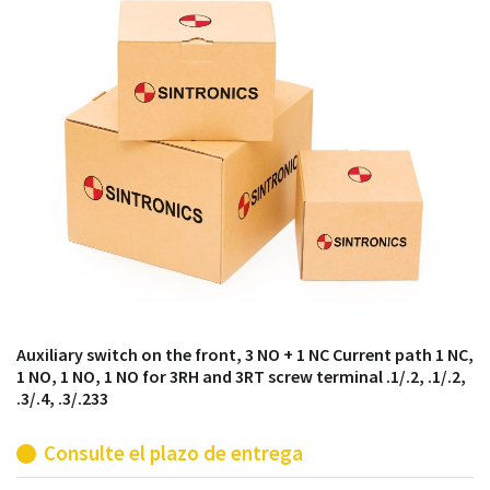
módulos antiguos a un alto nivel técnico o sustitución
de módulos descontinuados por módulos del propio
almacén.
Auxiliary switch on the front, 3 NO + 1 NC Current path 1 NC,
1 NO, 1 NO, 1 NO for 3RH and 3RT screw terminal .1/.2, .1/.2,
.3/.4, .3/.233
Consulte el plazo de entrega