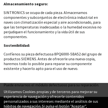
Almacenamiento seguro:
SINTRONICS se ocupa de cada pieza. Almacenamos
componentes y subconjuntos de electrónica industrial en
naves con climatización especial y aire acondicionado, para
que las temperaturas inadecuadas o la humedad excesiva no
perjudiquen el funcionamiento y la vida útil de sus
componentes.
Sostenibilidad:
Confíenos su pieza defectuosa 8PQ6000-5BA52 del grupo de
productos SIEMENS. Antes de ofrecerle una nueva copia,
haremos todo lo posible para reparar su componente
existente y hacerlo apto para el uso de nuevo.
Puede enviarnos el módulo defectuoso para su reparación.
Utilizamos Cookies propias y de terceros para mejorar su
experiencia de navegación y ofrecerle contenidos
personalizados a sus intereses mediante el análisis de sus
hábitos de navegación. Si pulsa el botón "Aceptar",
© SINTRONICS GmbH 2008 – 2026. All rights reserved.