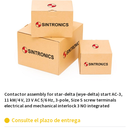
módulos antiguos a un alto nivel técnico o sustitución
de módulos descontinuados por módulos del propio
almacén.
Contactor assembly for star-delta (wye-delta) start AC-3,
11 kW/4 V, 23 V AC 5/6 Hz, 3-pole, Size S screw terminals
electrical and mechanical interlock 3 NO integrated
Consulte el plazo de entrega