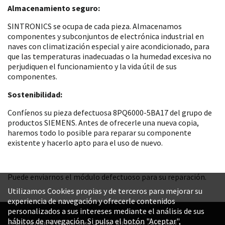
Almacenamiento seguro:
SINTRONICS se ocupa de cada pieza. Almacenamos
componentes y subconjuntos de electrónica industrial en
naves con climatización especial y aire acondicionado, para
que las temperaturas inadecuadas o la humedad excesiva no
perjudiquen el funcionamiento y la vida útil de sus
componentes.
Sostenibilidad:
Confíenos su pieza defectuosa 8PQ6000-5BA17 del grupo de
productos SIEMENS. Antes de ofrecerle una nueva copia,
haremos todo lo posible para reparar su componente
existente y hacerlo apto para el uso de nuevo.
Puede enviarnos el módulo defectuoso para su reparación.
Utilizamos Cookies propias y de terceros para mejorar su
experiencia de navegación y ofrecerle contenidos
personalizados a sus intereses mediante el análisis de sus
hábitos de navegación. Si pulsa el botón "Aceptar",
© SINTRONICS GmbH 2008 – 2026. All rights reserved.