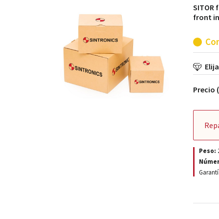
SITOR fu
front i
Con
Elij
Precio 
Rep
Peso:
Númer
Garantí