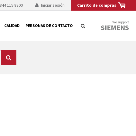
 844 119 8800
Iniciar sesión
Carrito de compras
We support
SIEMENS
CALIDAD
PERSONAS DE CONTACTO
Búsqueda
logía de sus
to. El fabricante
es posible debido a
 técnico o sustitución