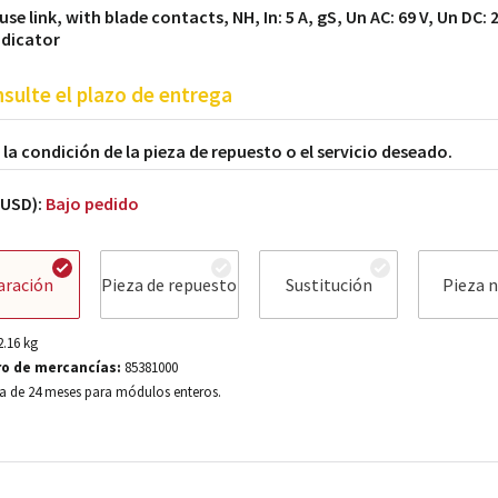
se link, with blade contacts, NH, In: 5 A, gS, Un AC: 69 V, Un DC: 2
ndicator
sulte el plazo de entrega
a la condición de la pieza de repuesto o el servicio deseado.
(USD):
Bajo pedido
aración
Pieza de repuesto
Sustitución
Pieza 
2.16
kg
o de mercancías:
85381000
a de 24 meses para módulos enteros.