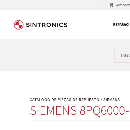
Semtec
REPARAC
Nuestra colaboración con
Como líder mundial en tecnología de automatizaci
productos. Por ese motivo, el tiempo en el que se 
quiere introducir nuevos productos en el mercado y
motivos económicos o técnicos. SINTRONICS es un s
de módulos descontinuados por módulos del propi
CATÁLOGO DE PIEZAS DE REPUESTO
SIEMENS
SIEMENS 8PQ6000-