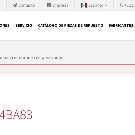
h
Contacto
Empresa
Español
+52 1
IONES
SERVICIO
CATÁLOGO DE PIEZAS DE REPUESTO
FABRICANTES
 SIEMENS
ón, SIEMENS se ve obligada a actualizar constantemente la tecno
retiran los productos consolidados del mercado es cada vez más cor
 sustituir los módulos descontinuados. En algunos casos, esto no 
ocio que le ofrece reparación de módulos antiguos a un alto nivel
o almacén.
4BA83