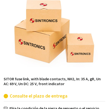
módulos antiguos a un alto nivel técnico o sustitución
de módulos descontinuados por módulos del propio
almacén.
SITOR fuse link, with blade contacts, NH2, In: 35 A, gR, Un
AC: 69 V, Un DC: 25 V, front indicator
Consulte el plazo de entrega
Elija la condición de la pieza de repuesto o el servicio