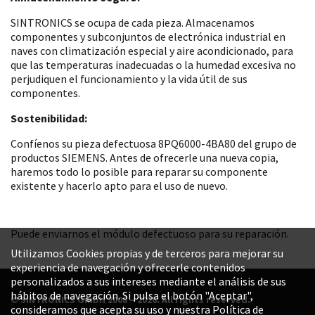
SINTRONICS se ocupa de cada pieza. Almacenamos
componentes y subconjuntos de electrónica industrial en
naves con climatización especial y aire acondicionado, para
que las temperaturas inadecuadas o la humedad excesiva no
perjudiquen el funcionamiento y la vida útil de sus
componentes.
Sostenibilidad:
Confíenos su pieza defectuosa 8PQ6000-4BA80 del grupo de
productos SIEMENS. Antes de ofrecerle una nueva copia,
haremos todo lo posible para reparar su componente
existente y hacerlo apto para el uso de nuevo.
Puede enviarnos el módulo defectuoso para su reparación.
Utilizamos Cookies propias y de terceros para mejorar su
experiencia de navegación y ofrecerle contenidos
personalizados a sus intereses mediante el análisis de sus
hábitos de navegación. Si pulsa el botón "Aceptar",
© SINTRONICS GmbH 2008 – 2026. All rights reserved.
consideramos que acepta su uso y nuestra Política de