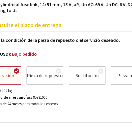
lindrical fuse link, 14x51 mm, 15 A, aR, Un AC: 69 V, Un DC: 8 V, D
ng to UL
sulte el plazo de entrega
a la condición de la pieza de repuesto o el servicio deseado.
(USD):
Bajo pedido
aración
Pieza de repuesto
Sustitución
Pieza 
3.102
kg
o de mercancías:
85381000
a de 24 meses para módulos enteros.