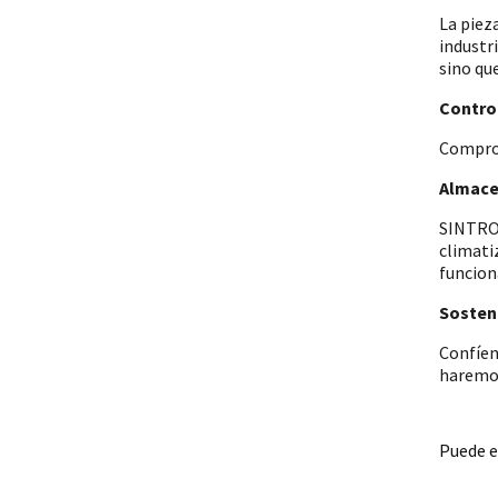
La piez
industr
sino qu
Control
Comprob
Almace
SINTRON
climati
funcion
Sosteni
Confíen
haremos
Puede e