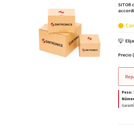
SITOR cy
accordi
Con
Elij
Precio 
Rep
Peso:
Númer
Garantí