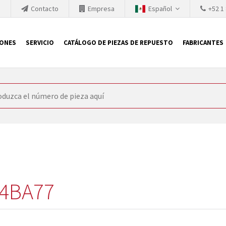
h
Contacto
Empresa
Español
+52 1
IONES
SERVICIO
CATÁLOGO DE PIEZAS DE REPUESTO
FABRICANTES
 SIEMENS
ón, SIEMENS se ve obligada a actualizar constantemente la tecno
retiran los productos consolidados del mercado es cada vez más cor
 sustituir los módulos descontinuados. En algunos casos, esto no 
ocio que le ofrece reparación de módulos antiguos a un alto nivel
o almacén.
4BA77