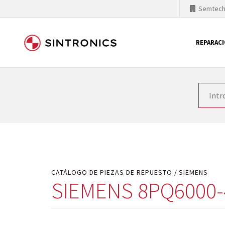
Semtec
REPARAC
Nuestra colaboración con
Como líder mundial en tecnología de automatizaci
productos. Por ese motivo, el tiempo en el que se 
quiere introducir nuevos productos en el mercado y
motivos económicos o técnicos. SINTRONICS es un s
de módulos descontinuados por módulos del propi
CATÁLOGO DE PIEZAS DE REPUESTO
SIEMENS
SIEMENS 8PQ6000-