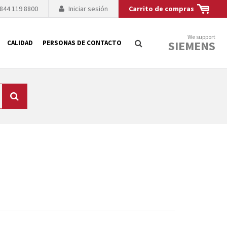
 844 119 8800
Iniciar sesión
Carrito de compras
We support
SIEMENS
CALIDAD
PERSONAS DE CONTACTO
Búsqueda
logía de sus
to. El fabricante
es posible debido a
 técnico o sustitución