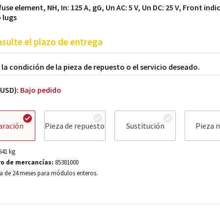
use element, NH, In: 125 A, gG, Un AC: 5 V, Un DC: 25 V, Front indi
p lugs
sulte el plazo de entrega
a la condición de la pieza de repuesto o el servicio deseado.
(USD):
Bajo pedido
aración
Pieza de repuesto
Sustitución
Pieza 
641
kg
o de mercancías:
85381000
a de 24 meses para módulos enteros.