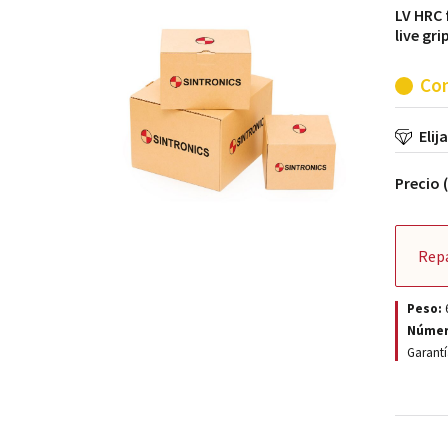
LV HRC f
live gri
Con
Elij
Precio 
Rep
Peso:
Númer
Garantí