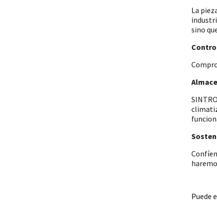
La piez
industr
sino qu
Control
Comprob
Almace
SINTRON
climati
funcion
Sosteni
Confíen
haremos
Puede e