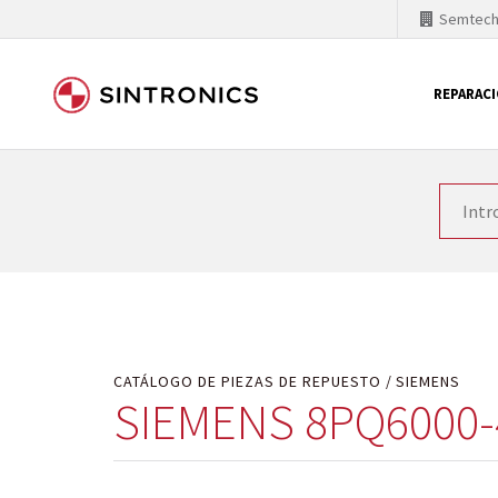
Semtec
REPARAC
Nuestra colaboración con
Como líder mundial en tecnología de automatizaci
productos. Por ese motivo, el tiempo en el que se 
quiere introducir nuevos productos en el mercado y
motivos económicos o técnicos. SINTRONICS es un s
de módulos descontinuados por módulos del propi
CATÁLOGO DE PIEZAS DE REPUESTO
SIEMENS
SIEMENS 8PQ6000-