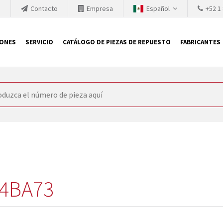
h
Contacto
Empresa
Español
+52 1
IONES
SERVICIO
CATÁLOGO DE PIEZAS DE REPUESTO
FABRICANTES
 SIEMENS
ón, SIEMENS se ve obligada a actualizar constantemente la tecno
retiran los productos consolidados del mercado es cada vez más cor
 sustituir los módulos descontinuados. En algunos casos, esto no 
ocio que le ofrece reparación de módulos antiguos a un alto nivel
o almacén.
4BA73