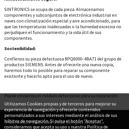
SINTRONICS se ocupa de cada pieza. Almacenamos
componentes y subconjuntos de electrónica industrial en
naves con climatización especial y aire acondicionado, para
que las temperaturas inadecuadas o la humedad excesiva no
perjudiquen el funcionamiento y la vida útil de sus
componentes.
Sostenibilidad:
Confíenos su pieza defectuosa 8PQ6000-4BA71 del grupo de
productos SIEMENS. Antes de ofrecerle una nueva copia,
haremos todo lo posible para reparar su componente
existente y hacerlo apto para el uso de nuevo.
Puede enviarnos el módulo defectuoso para su reparación.
Utilizamos Cookies propias y de terceros para mejorar su
experiencia de navegación y ofrecerle contenidos
personalizados a sus intereses mediante el análisis de sus
hábitos de navegación. Si pulsa el botón "Aceptar",
© SINTRONICS GmbH 2008 – 2026. All rights reserved.
consideramos que acepta su uso y nuestra Política de