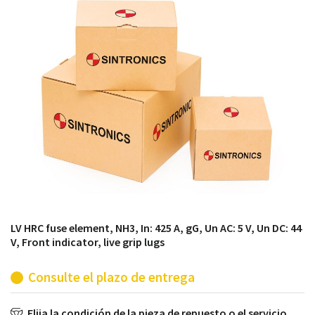
módulos antiguos a un alto nivel técnico o sustitución
de módulos descontinuados por módulos del propio
almacén.
LV HRC fuse element, NH3, In: 425 A, gG, Un AC: 5 V, Un DC: 44
V, Front indicator, live grip lugs
Consulte el plazo de entrega
Elija la condición de la pieza de repuesto o el servicio