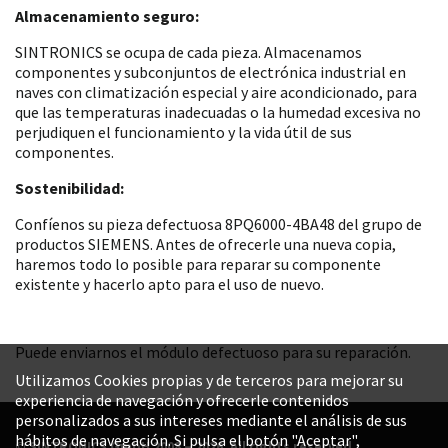
Almacenamiento seguro:
SINTRONICS se ocupa de cada pieza. Almacenamos
componentes y subconjuntos de electrónica industrial en
naves con climatización especial y aire acondicionado, para
que las temperaturas inadecuadas o la humedad excesiva no
perjudiquen el funcionamiento y la vida útil de sus
componentes.
Sostenibilidad:
Confíenos su pieza defectuosa 8PQ6000-4BA48 del grupo de
productos SIEMENS. Antes de ofrecerle una nueva copia,
haremos todo lo posible para reparar su componente
existente y hacerlo apto para el uso de nuevo.
Puede enviarnos el módulo defectuoso para su reparación.
Utilizamos Cookies propias y de terceros para mejorar su
experiencia de navegación y ofrecerle contenidos
personalizados a sus intereses mediante el análisis de sus
hábitos de navegación. Si pulsa el botón "Aceptar",
© SINTRONICS GmbH 2008 – 2026. All rights reserved.