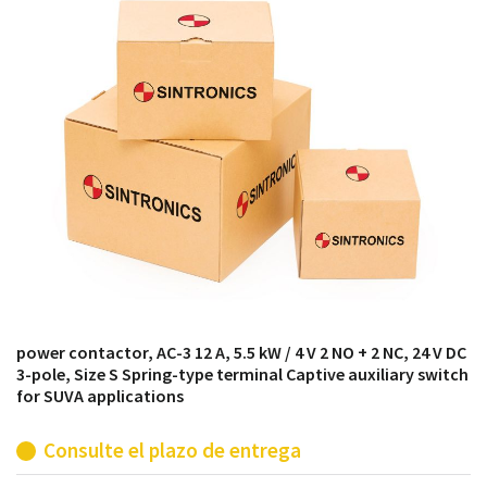
módulos antiguos a un alto nivel técnico o sustitución
de módulos descontinuados por módulos del propio
almacén.
power contactor, AC-3 12 A, 5.5 kW / 4 V 2 NO + 2 NC, 24 V DC
3-pole, Size S Spring-type terminal Captive auxiliary switch
for SUVA applications
Consulte el plazo de entrega