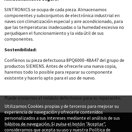
SINTRONICS se ocupa de cada pieza. Almacenamos
componentes y subconjuntos de electrónica industrial en
naves con climatización especial y aire acondicionado, para
que las temperaturas inadecuadas o la humedad excesiva no
perjudiquen el funcionamiento y la vida útil de sus
componentes.
Sostenibilidad:
Confíenos su pieza defectuosa 8PQ6000-4BA47 del grupo de
productos SIEMENS. Antes de ofrecerle una nueva copia,
haremos todo lo posible para reparar su componente
existente y hacerlo apto para el uso de nuevo.
Puede enviarnos el módulo defectuoso para su reparación.
Utilizamos Cookies propias y de terceros para mejorar su
experiencia de navegación y ofrecerle contenidos
personalizados a sus intereses mediante el análisis de sus
hábitos de navegación. Si pulsa el botón "Aceptar",
© SINTRONICS GmbH 2008 – 2026. All rights reserved.
consideramos que acepta su uso y nuestra Política de