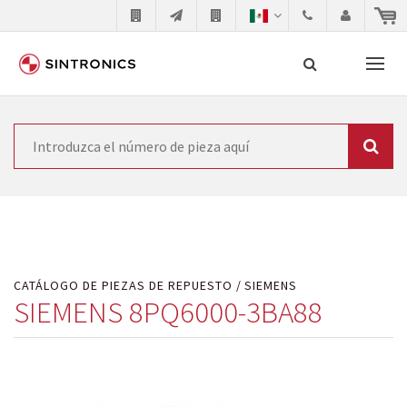
Nuestra colaboración con
Búsqueda
SIEMENS
Como líder mundial en tecnología de automatización,
SIEMENS se ve obligada a actualizar constantemente la
tecnología de sus productos. Por ese motivo, el tiempo
CATÁLOGO DE PIEZAS DE REPUESTO
SIEMENS
en el que se retiran los productos consolidados del
SIEMENS 8PQ6000-3BA88
mercado es cada vez más corto. El fabricante quiere
introducir nuevos productos en el mercado y sustituir
los módulos descontinuados. En algunos casos, esto no
es posible debido a motivos económicos o técnicos.
SINTRONICS es un socio que le ofrece reparación de