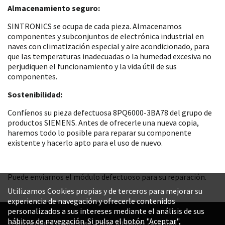
Almacenamiento seguro:
SINTRONICS se ocupa de cada pieza. Almacenamos
componentes y subconjuntos de electrónica industrial en
naves con climatización especial y aire acondicionado, para
que las temperaturas inadecuadas o la humedad excesiva no
perjudiquen el funcionamiento y la vida útil de sus
componentes.
Sostenibilidad:
Confíenos su pieza defectuosa 8PQ6000-3BA78 del grupo de
productos SIEMENS. Antes de ofrecerle una nueva copia,
haremos todo lo posible para reparar su componente
existente y hacerlo apto para el uso de nuevo.
Puede enviarnos el módulo defectuoso para su reparación.
Utilizamos Cookies propias y de terceros para mejorar su
experiencia de navegación y ofrecerle contenidos
personalizados a sus intereses mediante el análisis de sus
hábitos de navegación. Si pulsa el botón "Aceptar",
© SINTRONICS GmbH 2008 – 2026. All rights reserved.