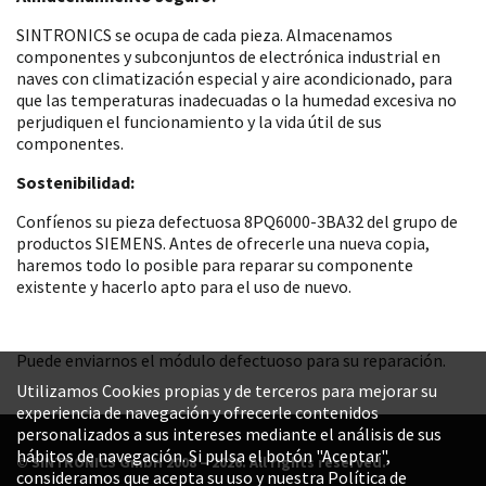
SINTRONICS se ocupa de cada pieza. Almacenamos
componentes y subconjuntos de electrónica industrial en
naves con climatización especial y aire acondicionado, para
que las temperaturas inadecuadas o la humedad excesiva no
perjudiquen el funcionamiento y la vida útil de sus
componentes.
Sostenibilidad:
Confíenos su pieza defectuosa 8PQ6000-3BA32 del grupo de
productos SIEMENS. Antes de ofrecerle una nueva copia,
haremos todo lo posible para reparar su componente
existente y hacerlo apto para el uso de nuevo.
Puede enviarnos el módulo defectuoso para su reparación.
Utilizamos Cookies propias y de terceros para mejorar su
experiencia de navegación y ofrecerle contenidos
personalizados a sus intereses mediante el análisis de sus
hábitos de navegación. Si pulsa el botón "Aceptar",
© SINTRONICS GmbH 2008 – 2026. All rights reserved.
consideramos que acepta su uso y nuestra Política de