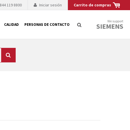
 844 119 8800
Iniciar sesión
Carrito de compras
We support
SIEMENS
CALIDAD
PERSONAS DE CONTACTO
Búsqueda
logía de sus
to. El fabricante
es posible debido a
 técnico o sustitución