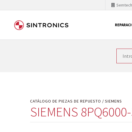
Semtec
REPARAC
Nuestra colaboración con
Como líder mundial en tecnología de automatizaci
productos. Por ese motivo, el tiempo en el que se 
quiere introducir nuevos productos en el mercado y
motivos económicos o técnicos. SINTRONICS es un s
de módulos descontinuados por módulos del propi
CATÁLOGO DE PIEZAS DE REPUESTO
SIEMENS
SIEMENS 8PQ6000-