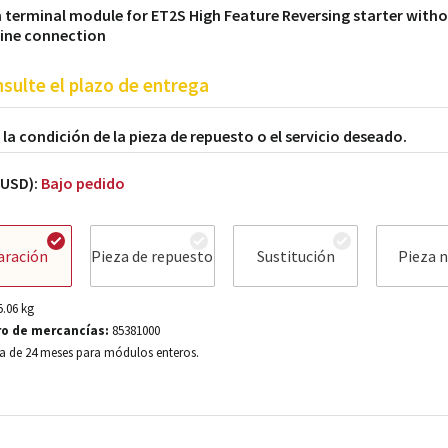
terminal module for ET2S High Feature Reversing starter with
line connection
sulte el plazo de entrega
a la condición de la pieza de repuesto o el servicio deseado.
(USD):
Bajo pedido
aración
Pieza de repuesto
Sustitución
Pieza 
5.06
kg
o de mercancías:
85381000
a de 24 meses para módulos enteros.