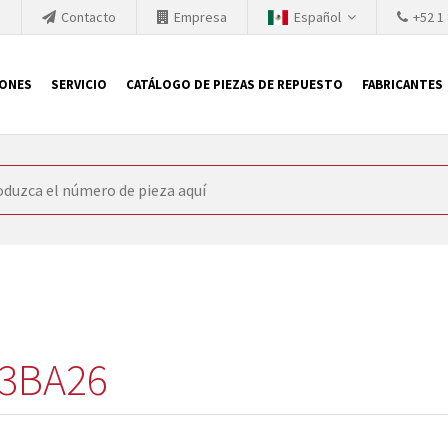
h
Contacto
Empresa
Español
+52 1
IONES
SERVICIO
CATÁLOGO DE PIEZAS DE REPUESTO
FABRICANTES
 SIEMENS
ón, SIEMENS se ve obligada a actualizar constantemente la tecno
retiran los productos consolidados del mercado es cada vez más cor
 sustituir los módulos descontinuados. En algunos casos, esto no 
ocio que le ofrece reparación de módulos antiguos a un alto nivel
o almacén.
3BA26