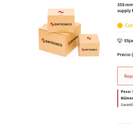
358 mm 
supply 
Con
Elij
Precio 
Rep
Peso:
Númer
Garantí