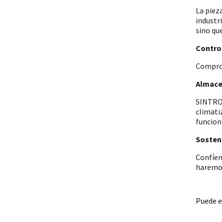
La piez
industr
sino qu
Control
Comprob
Almace
SINTRON
climati
funcion
Sosteni
Confíen
haremos
Puede e