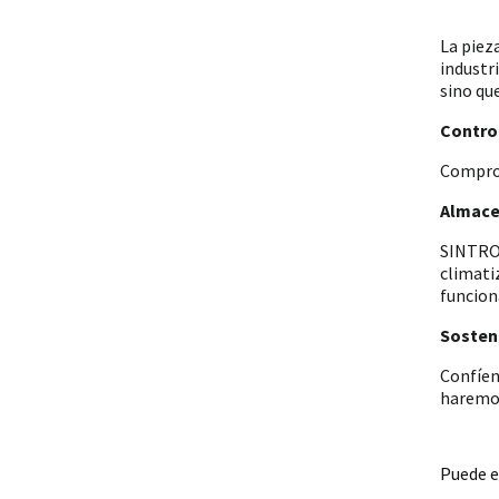
La piez
industr
sino qu
Control
Comprob
Almace
SINTRON
climati
funcion
Sosteni
Confíen
haremos
Puede e