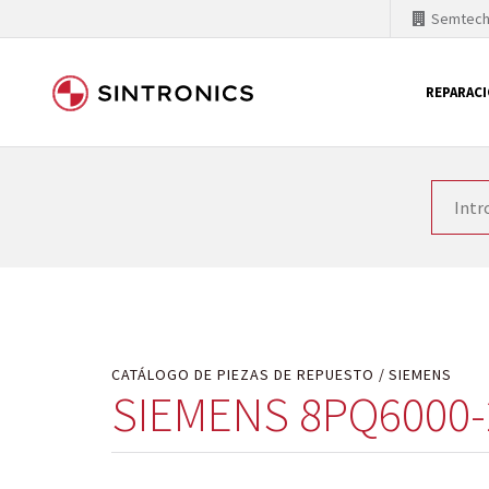
Semtec
REPARAC
Nuestra colaboración con
Como líder mundial en tecnología de automatizaci
productos. Por ese motivo, el tiempo en el que se 
quiere introducir nuevos productos en el mercado y
motivos económicos o técnicos. SINTRONICS es un s
de módulos descontinuados por módulos del propi
CATÁLOGO DE PIEZAS DE REPUESTO
SIEMENS
SIEMENS 8PQ6000-