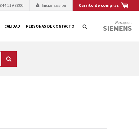
 844 119 8800
Iniciar sesión
Carrito de compras
We support
SIEMENS
CALIDAD
PERSONAS DE CONTACTO
Búsqueda
logía de sus
to. El fabricante
es posible debido a
 técnico o sustitución