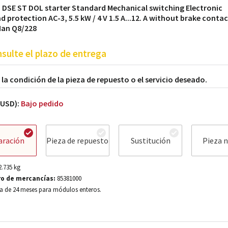
 DSE ST DOL starter Standard Mechanical switching Electronic
d protection AC-3, 5.5 kW / 4 V 1.5 A...12. A without brake conta
Han Q8/228
sulte el plazo de entrega
a la condición de la pieza de repuesto o el servicio deseado.
(USD):
Bajo pedido
aración
Pieza de repuesto
Sustitución
Pieza 
2.735
kg
o de mercancías:
85381000
a de 24 meses para módulos enteros.