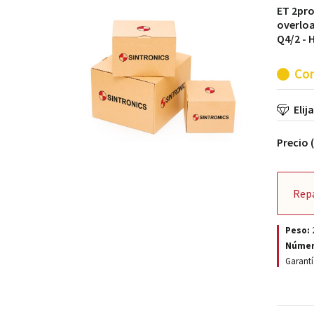
ET 2pro
overloa
Q4/2 - 
Con
Elij
Precio 
Rep
Peso:
Númer
Garantí