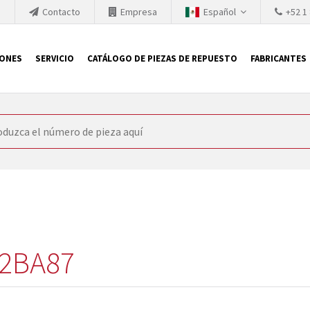
h
Contacto
Empresa
Español
+52 1
IONES
SERVICIO
CATÁLOGO DE PIEZAS DE REPUESTO
FABRICANTES
 SIEMENS
ón, SIEMENS se ve obligada a actualizar constantemente la tecno
retiran los productos consolidados del mercado es cada vez más cor
 sustituir los módulos descontinuados. En algunos casos, esto no 
ocio que le ofrece reparación de módulos antiguos a un alto nivel
o almacén.
2BA87