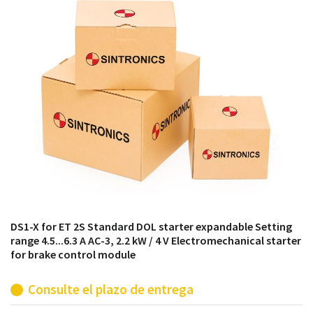
módulos antiguos a un alto nivel técnico o sustitución
de módulos descontinuados por módulos del propio
almacén.
DS1-X for ET 2S Standard DOL starter expandable Setting
range 4.5...6.3 A AC-3, 2.2 kW / 4 V Electromechanical starter
for brake control module
Consulte el plazo de entrega