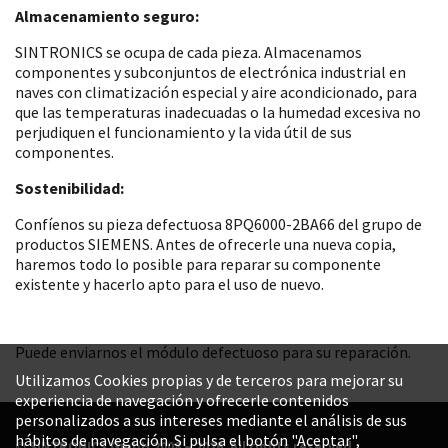
Almacenamiento seguro:
SINTRONICS se ocupa de cada pieza. Almacenamos
componentes y subconjuntos de electrónica industrial en
naves con climatización especial y aire acondicionado, para
que las temperaturas inadecuadas o la humedad excesiva no
perjudiquen el funcionamiento y la vida útil de sus
componentes.
Sostenibilidad:
Confíenos su pieza defectuosa 8PQ6000-2BA66 del grupo de
productos SIEMENS. Antes de ofrecerle una nueva copia,
haremos todo lo posible para reparar su componente
existente y hacerlo apto para el uso de nuevo.
Puede enviarnos el módulo defectuoso para su reparación.
Utilizamos Cookies propias y de terceros para mejorar su
experiencia de navegación y ofrecerle contenidos
personalizados a sus intereses mediante el análisis de sus
hábitos de navegación. Si pulsa el botón "Aceptar",
© SINTRONICS GmbH 2008 – 2026. All rights reserved.