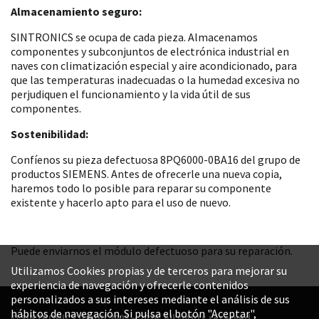
Almacenamiento seguro:
SINTRONICS se ocupa de cada pieza. Almacenamos
componentes y subconjuntos de electrónica industrial en
naves con climatización especial y aire acondicionado, para
que las temperaturas inadecuadas o la humedad excesiva no
perjudiquen el funcionamiento y la vida útil de sus
componentes.
Sostenibilidad:
Confíenos su pieza defectuosa 8PQ6000-0BA16 del grupo de
productos SIEMENS. Antes de ofrecerle una nueva copia,
haremos todo lo posible para reparar su componente
existente y hacerlo apto para el uso de nuevo.
Puede enviarnos el módulo defectuoso para su reparación.
Utilizamos Cookies propias y de terceros para mejorar su
experiencia de navegación y ofrecerle contenidos
personalizados a sus intereses mediante el análisis de sus
hábitos de navegación. Si pulsa el botón "Aceptar",
© SINTRONICS GmbH 2008 – 2026. All rights reserved.