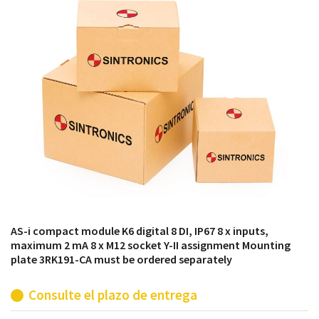
módulos antiguos a un alto nivel técnico o sustitución
de módulos descontinuados por módulos del propio
almacén.
AS-i compact module K6 digital 8 DI, IP67 8 x inputs,
maximum 2 mA 8 x M12 socket Y-II assignment Mounting
plate 3RK191-CA must be ordered separately
Consulte el plazo de entrega