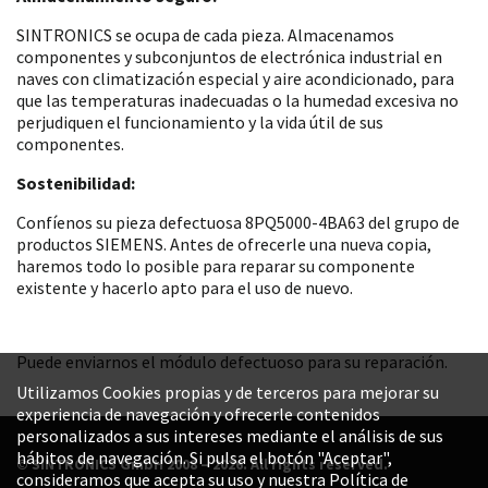
SINTRONICS se ocupa de cada pieza. Almacenamos
componentes y subconjuntos de electrónica industrial en
naves con climatización especial y aire acondicionado, para
que las temperaturas inadecuadas o la humedad excesiva no
perjudiquen el funcionamiento y la vida útil de sus
componentes.
Sostenibilidad:
Confíenos su pieza defectuosa 8PQ5000-4BA63 del grupo de
productos SIEMENS. Antes de ofrecerle una nueva copia,
haremos todo lo posible para reparar su componente
existente y hacerlo apto para el uso de nuevo.
Puede enviarnos el módulo defectuoso para su reparación.
Utilizamos Cookies propias y de terceros para mejorar su
experiencia de navegación y ofrecerle contenidos
personalizados a sus intereses mediante el análisis de sus
hábitos de navegación. Si pulsa el botón "Aceptar",
© SINTRONICS GmbH 2008 – 2026. All rights reserved.
consideramos que acepta su uso y nuestra Política de