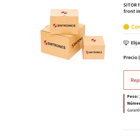
SITOR fu
front i
Con
Elij
Precio 
Rep
Peso:
Númer
Garantí