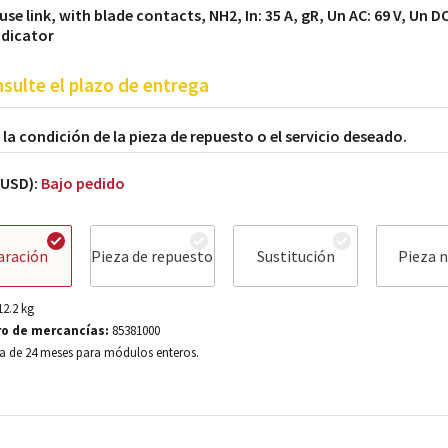
se link, with blade contacts, NH2, In: 35 A, gR, Un AC: 69 V, Un DC
ndicator
sulte el plazo de entrega
a la condición de la pieza de repuesto o el servicio deseado.
(USD):
Bajo pedido
aración
Pieza de repuesto
Sustitución
Pieza 
12.2
kg
o de mercancías:
85381000
a de 24 meses para módulos enteros.