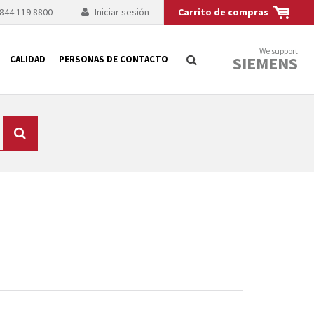
 844 119 8800
Iniciar sesión
Carrito de compras
We support
SIEMENS
CALIDAD
PERSONAS DE CONTACTO
Búsqueda
logía de sus
to. El fabricante
es posible debido a
 técnico o sustitución