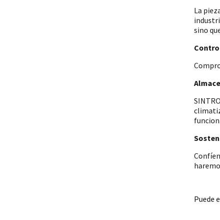
La piez
industr
sino qu
Control
Comprob
Almace
SINTRON
climati
funcion
Sosteni
Confíen
haremos
Puede e