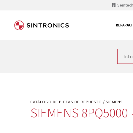
Semtec
REPARAC
Nuestra colaboración con
Como líder mundial en tecnología de automatizaci
productos. Por ese motivo, el tiempo en el que se 
quiere introducir nuevos productos en el mercado y
motivos económicos o técnicos. SINTRONICS es un s
de módulos descontinuados por módulos del propi
CATÁLOGO DE PIEZAS DE REPUESTO
SIEMENS
SIEMENS 8PQ5000-