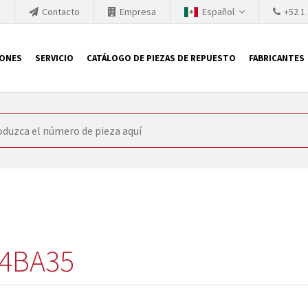
h
Contacto
Empresa
Español
+52 1
IONES
SERVICIO
CATÁLOGO DE PIEZAS DE REPUESTO
FABRICANTES
 SIEMENS
ón, SIEMENS se ve obligada a actualizar constantemente la tecno
retiran los productos consolidados del mercado es cada vez más cor
 sustituir los módulos descontinuados. En algunos casos, esto no 
ocio que le ofrece reparación de módulos antiguos a un alto nivel
o almacén.
4BA35