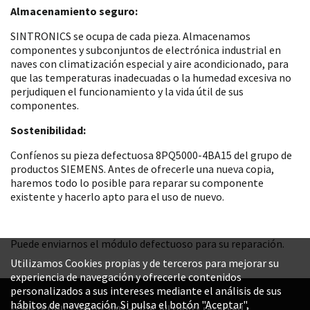
Almacenamiento seguro:
SINTRONICS se ocupa de cada pieza. Almacenamos
componentes y subconjuntos de electrónica industrial en
naves con climatización especial y aire acondicionado, para
que las temperaturas inadecuadas o la humedad excesiva no
perjudiquen el funcionamiento y la vida útil de sus
componentes.
Sostenibilidad:
Confíenos su pieza defectuosa 8PQ5000-4BA15 del grupo de
productos SIEMENS. Antes de ofrecerle una nueva copia,
haremos todo lo posible para reparar su componente
existente y hacerlo apto para el uso de nuevo.
Puede enviarnos el módulo defectuoso para su reparación.
Utilizamos Cookies propias y de terceros para mejorar su
experiencia de navegación y ofrecerle contenidos
personalizados a sus intereses mediante el análisis de sus
hábitos de navegación. Si pulsa el botón "Aceptar",
© SINTRONICS GmbH 2008 – 2026. All rights reserved.