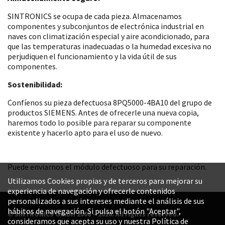
SINTRONICS se ocupa de cada pieza. Almacenamos
componentes y subconjuntos de electrónica industrial en
naves con climatización especial y aire acondicionado, para
que las temperaturas inadecuadas o la humedad excesiva no
perjudiquen el funcionamiento y la vida útil de sus
componentes.
Sostenibilidad:
Confíenos su pieza defectuosa 8PQ5000-4BA10 del grupo de
productos SIEMENS. Antes de ofrecerle una nueva copia,
haremos todo lo posible para reparar su componente
existente y hacerlo apto para el uso de nuevo.
Puede enviarnos el módulo defectuoso para su reparación.
Utilizamos Cookies propias y de terceros para mejorar su
experiencia de navegación y ofrecerle contenidos
personalizados a sus intereses mediante el análisis de sus
hábitos de navegación. Si pulsa el botón "Aceptar",
© SINTRONICS GmbH 2008 – 2026. All rights reserved.
consideramos que acepta su uso y nuestra Política de