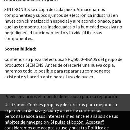
SINTRONICS se ocupa de cada pieza. Almacenamos
componentes y subconjuntos de electrónica industrial en
naves con climatización especial y aire acondicionado, para
que las temperaturas inadecuadas o la humedad excesiva no
perjudiquen el funcionamiento y la vida útil de sus
componentes.
Sostenibilidad:
Confíenos su pieza defectuosa 8PQ5000-4BA05 del grupo de
productos SIEMENS. Antes de ofrecerle una nueva copia,
haremos todo lo posible para reparar su componente
existente y hacerlo apto para el uso de nuevo.
Puede enviarnos el módulo defectuoso para su reparación.
Utilizamos Cookies propias y de terceros para mejorar su
experiencia de navegación y ofrecerle contenidos
personalizados a sus intereses mediante el análisis de sus
hábitos de navegación. Si pulsa el botón "Aceptar",
© SINTRONICS GmbH 2008 – 2026. All rights reserved.
consideramos que acepta su uso y nuestra Política de