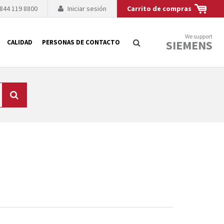
 844 119 8800
Iniciar sesión
Carrito de compras
We support
SIEMENS
CALIDAD
PERSONAS DE CONTACTO
Búsqueda
logía de sus
to. El fabricante
es posible debido a
 técnico o sustitución