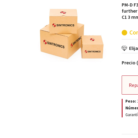
PM-D F3
further
C1 3 mm
Con
Elij
Precio 
Rep
Peso:
Númer
Garantí