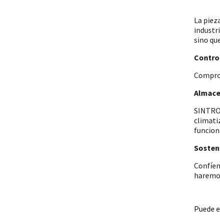
La piez
industr
sino qu
Control
Comprob
Almace
SINTRON
climati
funcion
Sosteni
Confíen
haremos
Puede e