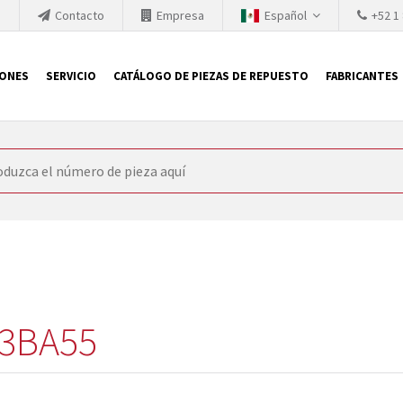
h
Contacto
Empresa
Español
+52 1
IONES
SERVICIO
CATÁLOGO DE PIEZAS DE REPUESTO
FABRICANTES
 SIEMENS
ón, SIEMENS se ve obligada a actualizar constantemente la tecno
retiran los productos consolidados del mercado es cada vez más cor
 sustituir los módulos descontinuados. En algunos casos, esto no 
ocio que le ofrece reparación de módulos antiguos a un alto nivel
o almacén.
3BA55