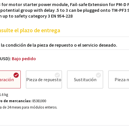
 for motor starter power module, Fail-safe Extension for PM-D F
 potential group with delay .5 to 3 can be plugged onto TM-PF3 
 up to safety category 3 EN 954-228
sulte el plazo de entrega
a la condición de la pieza de repuesto o el servicio deseado.
(USD):
Bajo pedido
aración
Pieza de repuesto
Sustitución
Pieza 
1.6
kg
o de mercancías:
85381000
a de 24 meses para módulos enteros.