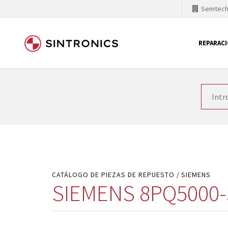
Semtec
REPARAC
Nuestra colaboración con
Como líder mundial en tecnología de automatizaci
productos. Por ese motivo, el tiempo en el que se 
quiere introducir nuevos productos en el mercado y
motivos económicos o técnicos. SINTRONICS es un s
de módulos descontinuados por módulos del propi
CATÁLOGO DE PIEZAS DE REPUESTO
SIEMENS
SIEMENS 8PQ5000-