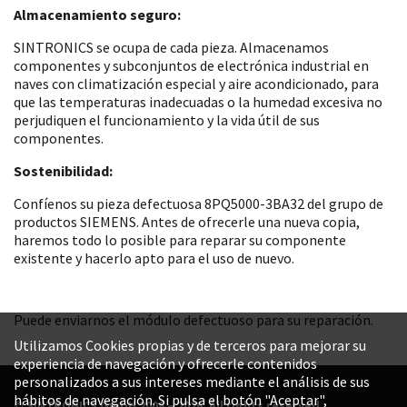
Almacenamiento seguro:
SINTRONICS se ocupa de cada pieza. Almacenamos
componentes y subconjuntos de electrónica industrial en
naves con climatización especial y aire acondicionado, para
que las temperaturas inadecuadas o la humedad excesiva no
perjudiquen el funcionamiento y la vida útil de sus
componentes.
Sostenibilidad:
Confíenos su pieza defectuosa 8PQ5000-3BA32 del grupo de
productos SIEMENS. Antes de ofrecerle una nueva copia,
haremos todo lo posible para reparar su componente
existente y hacerlo apto para el uso de nuevo.
Puede enviarnos el módulo defectuoso para su reparación.
Utilizamos Cookies propias y de terceros para mejorar su
experiencia de navegación y ofrecerle contenidos
personalizados a sus intereses mediante el análisis de sus
hábitos de navegación. Si pulsa el botón "Aceptar",
© SINTRONICS GmbH 2008 – 2026. All rights reserved.