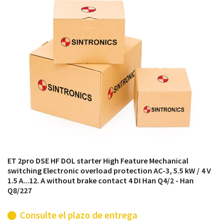
módulos antiguos a un alto nivel técnico o sustitución
de módulos descontinuados por módulos del propio
almacén.
ET 2pro DSE HF DOL starter High Feature Mechanical
switching Electronic overload protection AC-3, 5.5 kW / 4 V
1.5 A...12. A without brake contact 4 DI Han Q4/2 - Han
Q8/227
Consulte el plazo de entrega