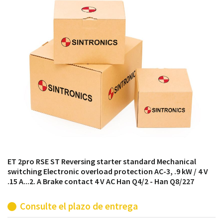
módulos antiguos a un alto nivel técnico o sustitución
de módulos descontinuados por módulos del propio
almacén.
ET 2pro RSE ST Reversing starter standard Mechanical
switching Electronic overload protection AC-3, .9 kW / 4 V
.15 A...2. A Brake contact 4 V AC Han Q4/2 - Han Q8/227
Consulte el plazo de entrega