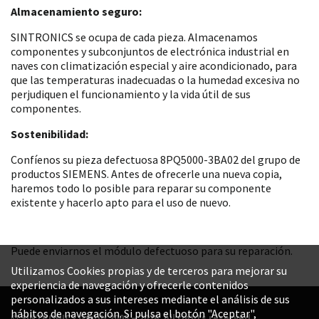
Almacenamiento seguro:
SINTRONICS se ocupa de cada pieza. Almacenamos
componentes y subconjuntos de electrónica industrial en
naves con climatización especial y aire acondicionado, para
que las temperaturas inadecuadas o la humedad excesiva no
perjudiquen el funcionamiento y la vida útil de sus
componentes.
Sostenibilidad:
Confíenos su pieza defectuosa 8PQ5000-3BA02 del grupo de
productos SIEMENS. Antes de ofrecerle una nueva copia,
haremos todo lo posible para reparar su componente
existente y hacerlo apto para el uso de nuevo.
Puede enviarnos el módulo defectuoso para su reparación.
Utilizamos Cookies propias y de terceros para mejorar su
experiencia de navegación y ofrecerle contenidos
personalizados a sus intereses mediante el análisis de sus
hábitos de navegación. Si pulsa el botón "Aceptar",
© SINTRONICS GmbH 2008 – 2026. All rights reserved.